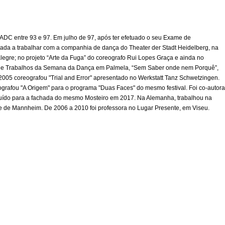
C entre 93 e 97. Em julho de 97, após ter efetuado o seu Exame de
vidada a trabalhar com a companhia de dança do Theater der Stadt Heidelberg, na
legre; no projeto “Arte da Fuga” do coreografo Rui Lopes Graça e ainda no
ra de Trabalhos da Semana da Dança em Palmela, “Sem Saber onde nem Porquê”,
2005 coreografou "Trial and Error" apresentado no Werkstatt Tanz Schwetzingen.
grafou "A Origem" para o programa "Duas Faces" do mesmo festival. Foi co-autora
truído para a fachada do mesmo Mosteiro em 2017. Na Alemanha, trabalhou na
de Mannheim. De 2006 a 2010 foi professora no Lugar Presente, em Viseu.