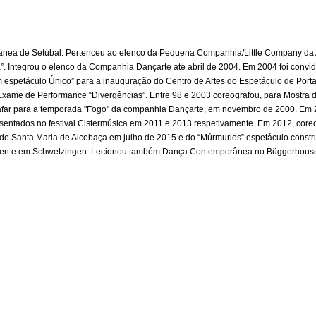
nea de Setúbal. Pertenceu ao elenco da Pequena Companhia/Little Company da AD
ria”. Integrou o elenco da Companhia Dançarte até abril de 2004. Em 2004 foi con
 espetáculo Único” para a inauguração do Centro de Artes do Espetáculo de Porta
 Exame de Performance “Divergências”. Entre 98 e 2003 coreografou, para Most
ografar para a temporada "Fogo" da companhia Dançarte, em novembro de 2000. Em 
sentados no festival Cistermúsica em 2011 e 2013 respetivamente. Em 2012, coreo
ro de Santa Maria de Alcobaça em julho de 2015 e do “Múrmurios” espetáculo cons
afen e em Schwetzingen. Lecionou também Dança Contemporânea no Büggerhouse 