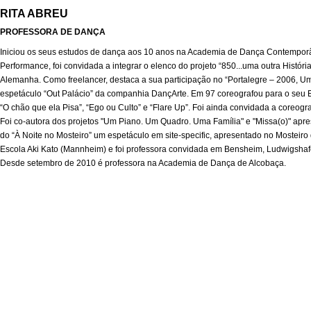
RITA ABREU
PROFESSORA DE DANÇA
Iniciou os seus estudos de dança aos 10 anos na Academia de Dança Contemporâ
Performance, foi convidada a integrar o elenco do projeto “850...uma outra Histó
Alemanha. Como freelancer, destaca a sua participação no “Portalegre – 2006, Um
espetáculo “Out Palácio” da companhia DançArte. Em 97 coreografou para o seu
“O chão que ela Pisa”, “Ego ou Culto” e “Flare Up”. Foi ainda convidada a core
Foi co-autora dos projetos "Um Piano. Um Quadro. Uma Família" e "Missa(o)" apre
do “À Noite no Mosteiro” um espetáculo em site-specific, apresentado no Mostei
Escola Aki Kato (Mannheim) e foi professora convidada em Bensheim, Ludwigsh
Desde setembro de 2010 é professora na Academia de Dança de Alcobaça.