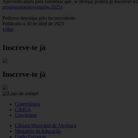
Aproveito ainda para relembrar que, se desejar, poderá já inscrever a/
prosseguimento-estudos-2025
).
Pedimos desculpa pelo inconveniente.
Publicado a 30 de abril de 2025
voltar
Inscreve-te já
Inscreve-te já
Cistermúsica
CIMCA
Gravíssimo
Câmara Municipal de Alcobaça
Ministério da Educação
União Europeia