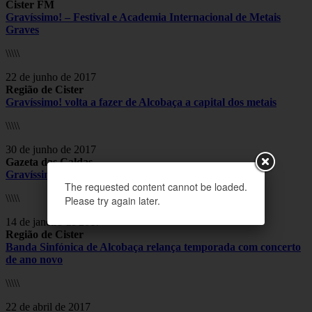
Cister FM
Gravíssimo! – Festival e Academia Internacional de Metais
Graves
\\\\\
22 de junho de 2017
Região de Cister
Gravíssimo! volta a fazer de Alcobaça a capital dos metais
\\\\\
30 de junho de 2017
Gazeta das Caldas
Gravíssimo de regresso a Alcobaça
The requested content cannot be loaded.
\\\\\
Please try again later.
14 de janeiro de 2017
Região de Cister
Banda Sinfónica de Alcobaça relança temporada com concerto
de ano novo
\\\\\
22 de abril de 2017