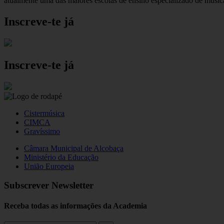
atualmente uma das maiores escolas de ensino especializado de músic
Inscreve-te já
Inscreve-te já
Cistermúsica
CIMCA
Gravíssimo
Câmara Municipal de Alcobaça
Ministério da Educação
União Europeia
Subscrever Newsletter
Receba todas as informações da Academia